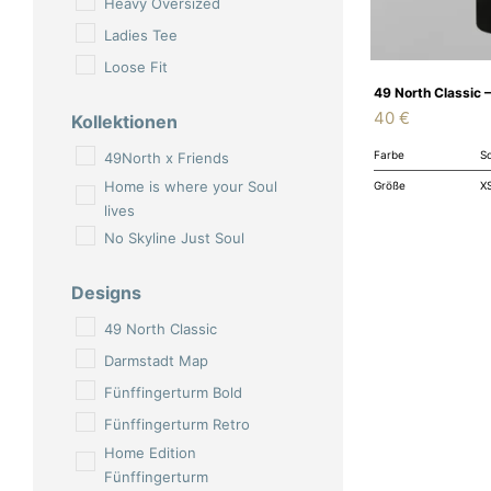
Heavy Oversized
Ladies Tee
Loose Fit
49 North Classic 
40
€
Kollektionen
Farbe
S
49North x Friends
Home is where your Soul
Größe
XS
lives
No Skyline Just Soul
Designs
49 North Classic
Darmstadt Map
Fünffingerturm Bold
Fünffingerturm Retro
Home Edition
Fünffingerturm