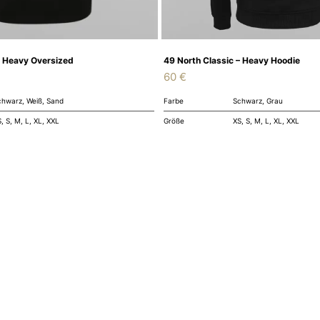
49 North Classic – Heavy Hoodie
– Heavy Oversized
60
€
Farbe
Schwarz, Grau
chwarz, Weiß, Sand
Größe
XS, S, M, L, XL, XXL
, S, M, L, XL, XXL