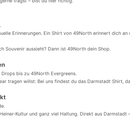
erne trägst – bist du hier richtig.
.
suelle Erinnerungen. Ein Shirt von 49North erinnert dich an 
nach Souvenir aussieht? Dann ist 49North dein Shop.
en
en Drops bis zu 49North Evergreens.
r tragen willst: Bei uns findest du das Darmstadt Shirt, da
ekt
de.
einer-Kultur und ganz viel Haltung. Direkt aus Darmstadt –