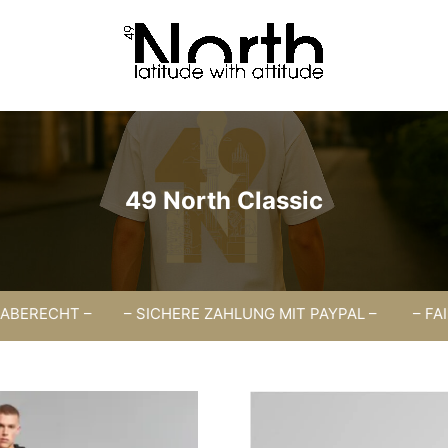
49 North Classic
tro
ERECHT – –
SICHERE ZAHLUNG MIT PAYPAL –
–
FAIR PR
ld
g
fingerturm