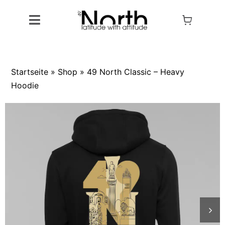
Skip
to
Toggle
content
Navigation
Alle Artikel
Startseite
»
Shop
»
49 North Classic – Heavy
Produkte
Hoodie
Kollektionen
Designs
Outlet