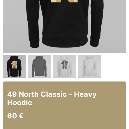
49 North Classic – Heavy
Hoodie
60
€