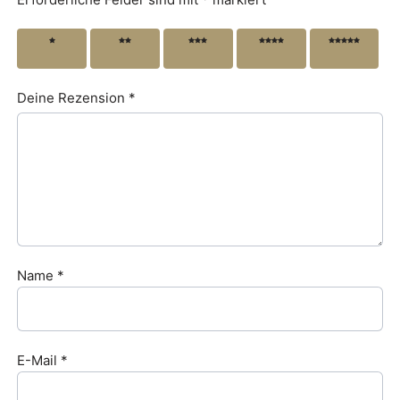
1 von
2 von
3 von
4 von
5 von
5 Sternen
5 Sternen
5 Sternen
5 Sternen
5 Sternen
Deine Rezension
*
Name
*
E-Mail
*