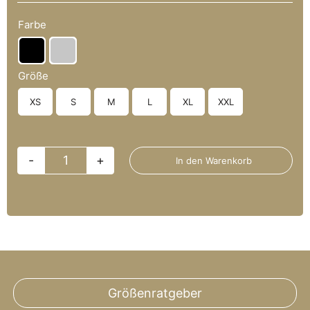
Farbe

Größe
XS
S
M
L
XL
XXL

In den Warenkorb
49
North
Classic
–
Heavy
Hoodie
Größenratgeber
Menge