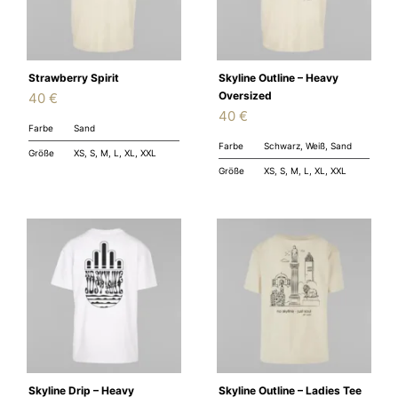
Strawberry Spirit
Skyline Outline – Heavy
Oversized
40
€
40
€
Farbe
Sand
Farbe
Schwarz, Weiß, Sand
Größe
XS, S, M, L, XL, XXL
Größe
XS, S, M, L, XL, XXL
Skyline Drip – Heavy
Skyline Outline – Ladies Tee