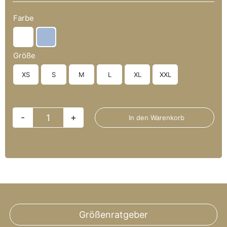
Farbe

Größe
XS
S
M
L
XL
XXL

In den Warenkorb
Home
Edition
Woog
–
Heavy
Hoodie
Größenratgeber
Menge