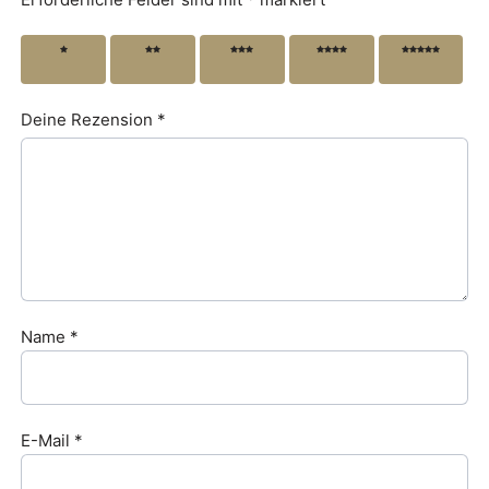
1 von
2 von
3 von
4 von
5 von
5 Sternen
5 Sternen
5 Sternen
5 Sternen
5 Sternen
Deine Rezension
*
Name
*
E-Mail
*