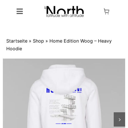
Skip
to
Toggle
content
Navigation
Alle Artikel
Startseite
»
Shop
»
Home Edition Woog – Heavy
Produkte
Hoodie
Kollektionen
Designs
Outlet