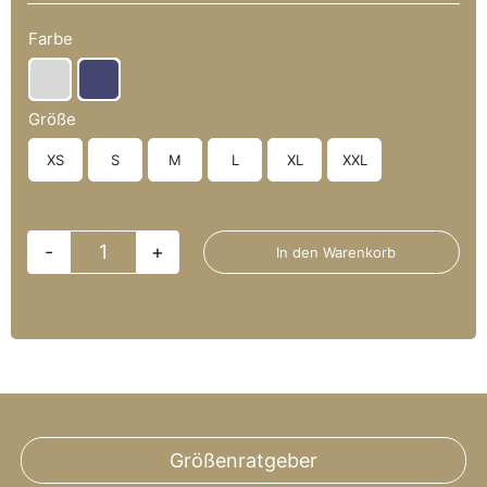
Farbe

Größe
XS
S
M
L
XL
XXL

In den Warenkorb
La
Heiner
Vita
-
Heavy
Oversized
Größenratgeber
Menge