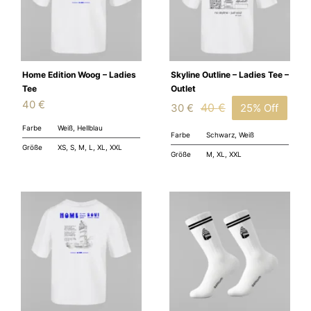
Home Edition Woog – Ladies
Skyline Outline – Ladies Tee –
Tee
Outlet
40
€
40
€
30
€
25% Off
Ursprünglicher
Aktueller
Farbe
Weiß, Hellblau
Preis
Preis
Farbe
Schwarz, Weiß
Größe
XS, S, M, L, XL, XXL
war:
ist:
Größe
M, XL, XXL
40 €
30 €.