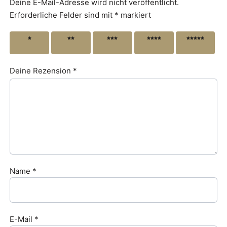
Deine E-Mail-Adresse wird nicht veröffentlicht.
Erforderliche Felder sind mit
*
markiert
1 von
2 von
3 von
4 von
5 von
5 Sternen
5 Sternen
5 Sternen
5 Sternen
5 Sternen
Deine Rezension
*
Name
*
E-Mail
*