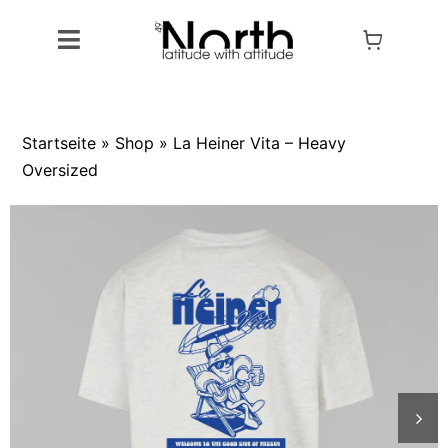
Skip
to
Toggle
content
Navigation
Alle Artikel
Startseite
»
Shop
»
La Heiner Vita – Heavy
Produkte
Oversized
Kollektionen
Designs
Outlet