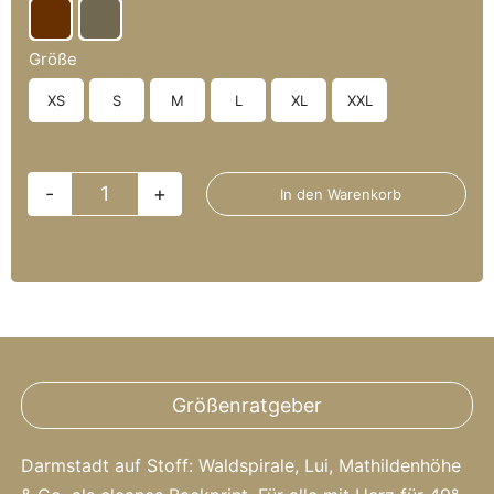

Größe
XS
S
M
L
XL
XXL

In den Warenkorb
Skyline
Outline
–
Heavy
Hoodie
Menge
Größenratgeber
Darmstadt auf Stoff: Waldspirale, Lui, Mathildenhöhe