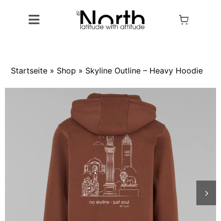
Skip
to
Toggle
content
Navigation
Alle Artikel
Startseite
»
Shop
»
Skyline Outline – Heavy Hoodie
Produkte
Kollektionen
Designs
Outlet