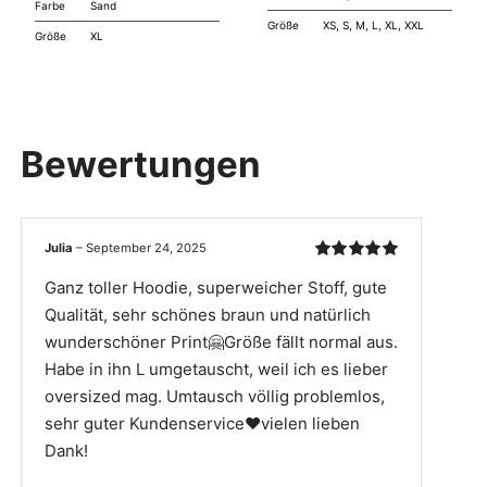
Preis
Preis
Farbe
Sand
Größe
XS, S, M, L, XL, XXL
war:
ist:
Größe
XL
40 €
30 €.
Bewertungen
Julia
–
September 24, 2025
Bewertet
Ganz toller Hoodie, superweicher Stoff, gute
mit
5
von 5
Qualität, sehr schönes braun und natürlich
wunderschöner Print🤗Größe fällt normal aus.
Habe in ihn L umgetauscht, weil ich es lieber
oversized mag. Umtausch völlig problemlos,
sehr guter Kundenservice❤️vielen lieben
Dank!