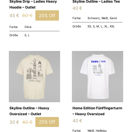
Skyline Drip – Ladies Heavy
Skyline Outline – Ladies Tee
Hoodie – Outlet
40
€
60
€
45
€
25% Off
Ursprünglicher
Aktueller
Farbe
Schwarz, Weiß, Sand
Preis
Preis
Größe
XS, S, M, L, XL, XXL
Farbe
Olive
war:
ist:
Größe
S, L
60 €
45 €.
Skyline Outline – Heavy
Home Edition Fünffingerturm
Oversized – Outlet
– Heavy Oversized
40
€
40
€
30
€
25% Off
Ursprünglicher
Aktueller
Farbe
Weiß, Hellblau