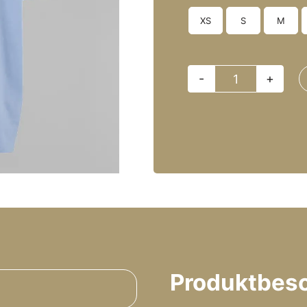
XS
S
M

Watzevierte
Map
-
Heavy
Oversized
Menge
Produktbes