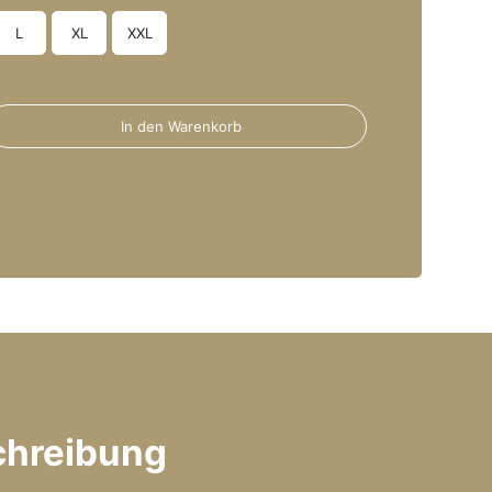
L
XL
XXL
In den Warenkorb
l
chreibung