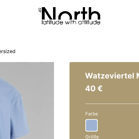
ersized
Watzeviertel 
40
€
Farbe

Größe