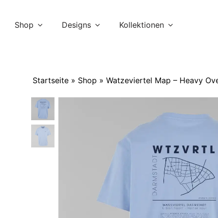
Skip
to
Shop
Designs
Kollektionen
content
Startseite
»
Shop
»
Watzeviertel Map – Heavy Ov