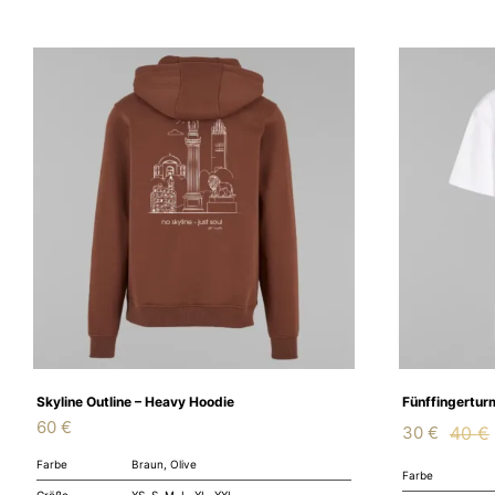
Skyline Outline – Heavy Hoodie
Fünffingertur
60
€
40
€
30
€
A
Farbe
Braun, Olive
Farbe