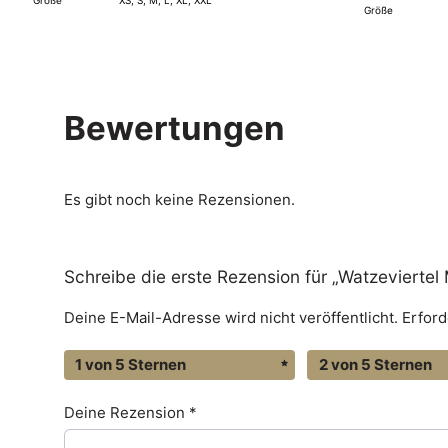
Größe
XS, S, M, L, XL, XXL
i
Größe
Bewertungen
Es gibt noch keine Rezensionen.
Schreibe die erste Rezension für „Watzevierte
Deine E-Mail-Adresse wird nicht veröffentlicht.
Erford
1 von 5 Sternen
2 von 5 Sternen
Deine Rezension
*